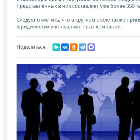
представленных в них составляет уже более 350 т
Следует отметить, что в круглом столе также при
юридических и консалтинговых компаний.
Поделиться: