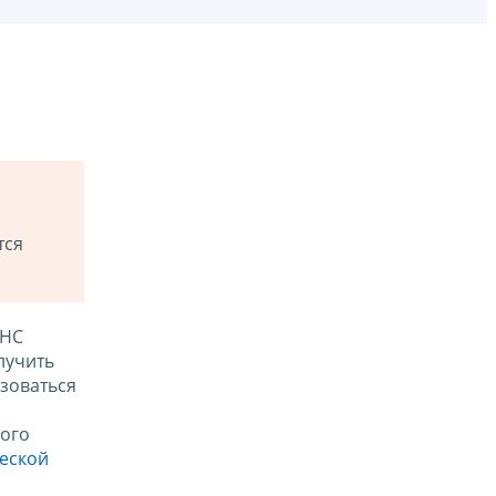
тся
ФНС
лучить
зоваться
ого
ческой