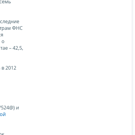
 семь
оследние
етрам ФНС
ся
 о
ае – 42,5,
 в 2012
/524@) и
кой
ок