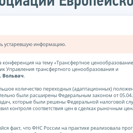
оциации Европейско
ать устаревшую информацию.
а конференция на тему «Трансфертное ценообразование
ник Управления трансфертного ценообразования и
. Вольвач
.
ольшое количество переходных (адаптационных) положе
тельно были расширены Федеральным законом от 05.04.
задач, которые были решены Федеральной налоговой сл
равил контроля соответствия цен в сделках рыночным це
йся факт, что ФНС России на практике реализовала про