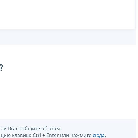
?
сли Вы сообщите об этом.
цию клавиш: Ctrl + Enter или нажмите
сюда
.