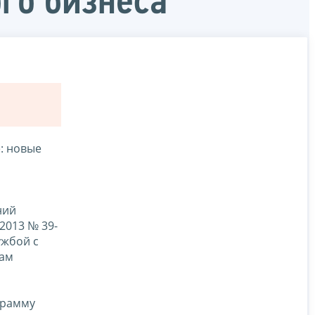
го бизнеса
: новые
ний
2013 № 39-
ужбой с
нам
грамму