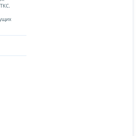
ТКС.
дущих