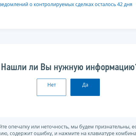
ведомлений о контролируемых сделках осталось 42 дня
Нашли ли Вы нужную информацию
Нет
Да
йте опечатку или неточность, мы будем признательны, е
нию, содержит ошибку, и нажмите на клавиатуре комбина