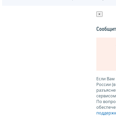
×
Сообщит
Если Вам
России (
разъясне
сервисо
По вопро
обеспече
поддержк