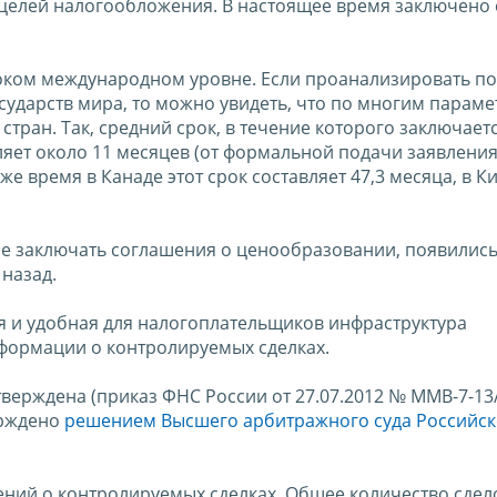
целей налогообложения. В настоящее время заключено
соком международном уровне. Если проанализировать п
ударств мира, то можно увидеть, что по многим парам
стран. Так, средний срок, в течение которого заключает
яет около 11 месяцев (от формальной подачи заявления
е время в Канаде этот срок составляет 47,3 месяца, в Кит
е заключать соглашения о ценообразовании, появились
 назад.
я и удобная для налогоплательщиков инфраструктура
формации о контролируемых сделках.
верждена (приказ ФНС России от 27.07.2012 № ММВ-7-13
ерждено
решением Высшего арбитражного суда Российс
ений о контролируемых сделках. Общее количество сдел