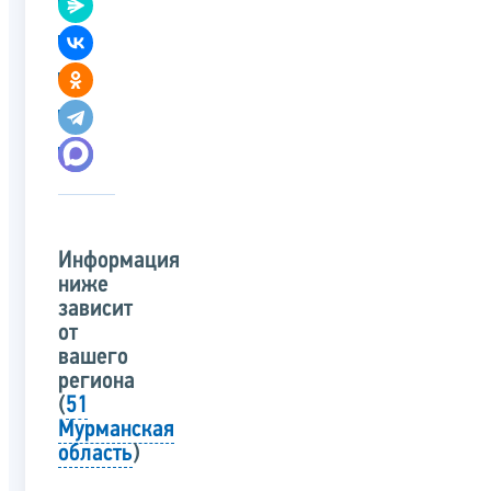
Информация
ниже
зависит
от
вашего
региона
(
51
Мурманская
область
)