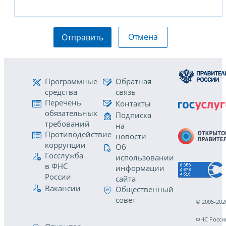
Отмена
Отправить
Программные
Обратная
средства
связь
Перечень
Контакты
обязательных
Подписка
требований
на
Противодействие
новости
коррупции
Об
Госслужба
использовании
в ФНС
информации
России
сайта
Вакансии
Общественный
совет
© 2005-202
ФНС Росси