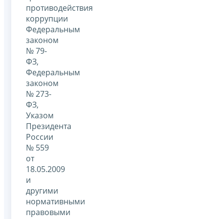
противодействия
коррупции
Федеральным
законом
№ 79-
ФЗ,
Федеральным
законом
№ 273-
ФЗ,
Указом
Президента
России
№ 559
от
18.05.2009
и
другими
нормативными
правовыми