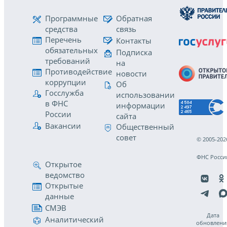
Программные
Обратная
средства
связь
Перечень
Контакты
обязательных
Подписка
требований
на
Противодействие
новости
коррупции
Об
Госслужба
использовании
в ФНС
информации
России
сайта
Вакансии
Общественный
совет
© 2005-202
ФНС Росси
Открытое
ведомство
Открытые
данные
СМЭВ
Дата
Аналитический
обновлени