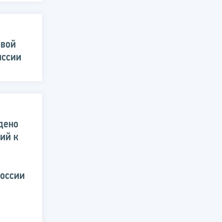
овой
иссии
дено
ий к
России