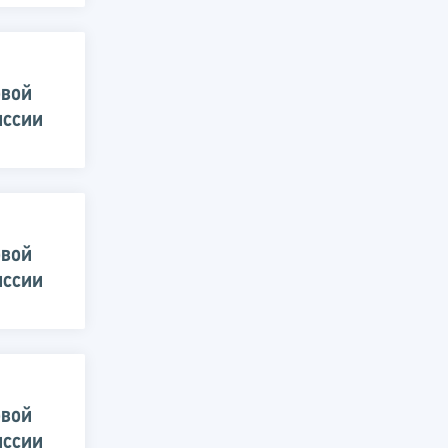
овой
иссии
овой
иссии
овой
иссии