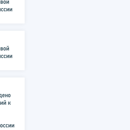
овой
иссии
овой
иссии
дено
ий к
России