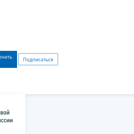
енить
Подписаться
овой
иссии