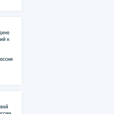
дено
ий к
России
овой
иссии