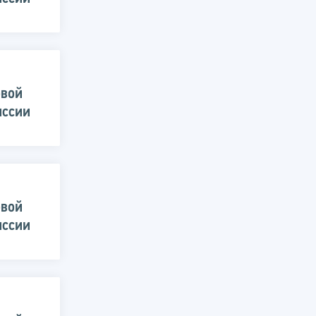
овой
иссии
овой
иссии