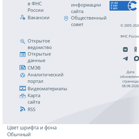
в ФНС
информации
России
сайта
Вакансии
Общественный
совет
© 2005-202
ФНС Росси
Открытое
ведомство
Открытые
данные
СМЭВ
Дата
Аналитический
обновлени
портал
страницы
08.08.2026
Видеоматериалы
Карта
сайта
RSS
Цвет шрифта и фона
Обычный