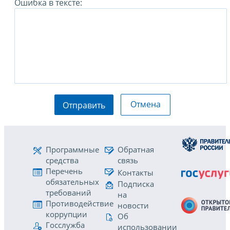
Ошибка в тексте:
Отмена
Отправить
Программные
Обратная
средства
связь
Перечень
Контакты
обязательных
Подписка
требований
на
Противодействие
новости
коррупции
Об
Госслужба
использовании