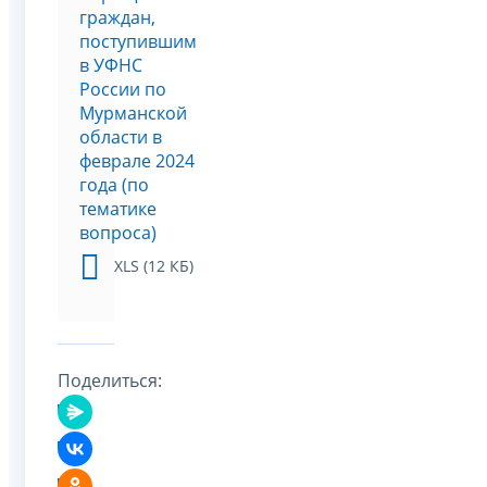
граждан,
поступившим
в УФНС
России по
Мурманской
области в
феврале 2024
года (по
тематике
вопроса)
XLS (12 КБ)
Поделиться: