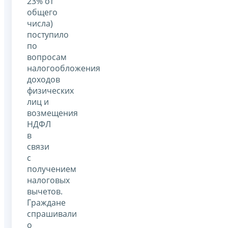
23% от
общего
числа)
поступило
по
вопросам
налогообложения
доходов
физических
лиц и
возмещения
НДФЛ
в
связи
с
получением
налоговых
вычетов.
Граждане
спрашивали
о