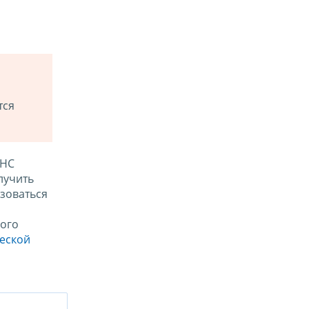
тся
ФНС
лучить
зоваться
ого
ческой