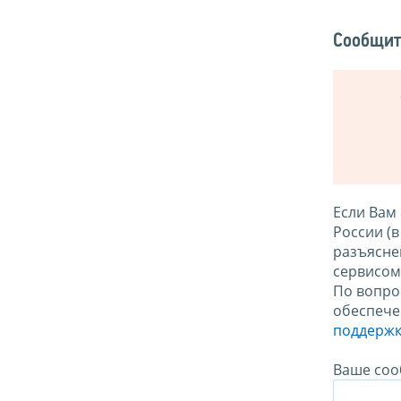
Сообщит
Если Вам
России (
разъясне
сервисо
По вопро
обеспече
поддержк
Ваше соо