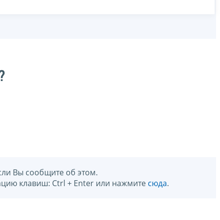
?
сли Вы сообщите об этом.
цию клавиш: Ctrl + Enter или нажмите
сюда
.