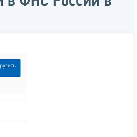
 в ФНС России в
рузить