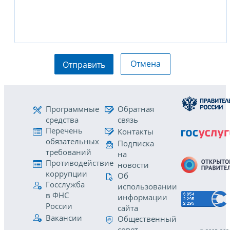
Отмена
Отправить
Программные
Обратная
средства
связь
Перечень
Контакты
обязательных
Подписка
требований
на
Противодействие
новости
коррупции
Об
Госслужба
использовании
в ФНС
информации
России
сайта
Вакансии
Общественный
совет