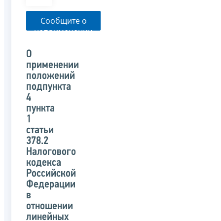
Сообщите о
неприменении
налоговым
органом
О
указанного
применении
письма
положений
подпункта
4
пункта
1
статьи
378.2
Налогового
кодекса
Российской
Федерации
в
отношении
линейных