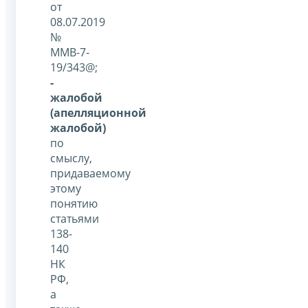
от
08.07.2019
№
ММВ-7-
19/343@;
-
жалобой
(апелляционной
жалобой)
по
смыслу,
придаваемому
этому
понятию
статьями
138-
140
НК
РФ,
а