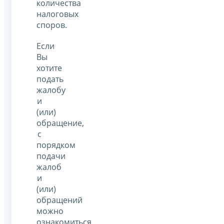
количества
налоговых
споров.
Если
Вы
хотите
подать
жалобу
и
(или)
обращение,
с
порядком
подачи
жалоб
и
(или)
обращений
можно
ознакомиться