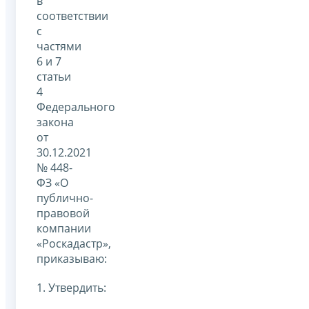
в
соответствии
с
частями
6 и 7
статьи
4
Федерального
закона
от
30.12.2021
№ 448-
ФЗ «О
публично-
правовой
компании
«Роскадастр»,
приказываю:
1. Утвердить: