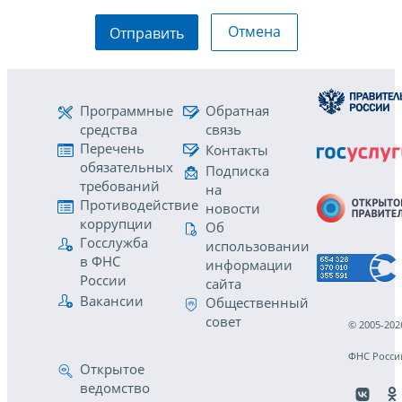
Отмена
Отправить
Программные
Обратная
средства
связь
Перечень
Контакты
обязательных
Подписка
требований
на
Противодействие
новости
коррупции
Об
Госслужба
использовании
в ФНС
информации
России
сайта
Вакансии
Общественный
совет
© 2005-202
ФНС Росси
Открытое
ведомство