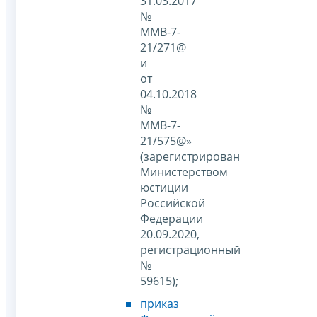
31.03.2017
№
ММВ-7-
21/271@
и
от
04.10.2018
№
ММВ-7-
21/575@»
(зарегистрирован
Министерством
юстиции
Российской
Федерации
20.09.2020,
регистрационный
№
59615);
приказ