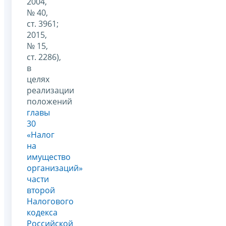
2004,
№ 40,
ст. 3961;
2015,
№ 15,
ст. 2286),
в
целях
реализации
положений
главы
30
«Налог
на
имущество
организаций»
части
второй
Налогового
кодекса
Российской