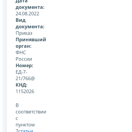
Дата
документа:
24.08.2022
Вид
документа:
Приказ
Принявший
орган:
ФНС
России
Номер:
ЕД-7-
21/766@
КНД:
1152026
В
соответствии
с
пунктом
7
статьи