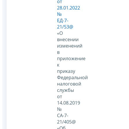
от
28.01.2022
№
ЕД-7-
21/53@
«О
внесении
изменений
в
приложение
к
приказу
Федеральной
налоговой
службы
от
14.08.2019
№
СА-7-
21/405@
«Об