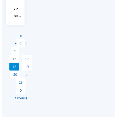
Новость
54 Новосибирская область
в
начало
1
...
16
17
18
19
20
...
23
в конец