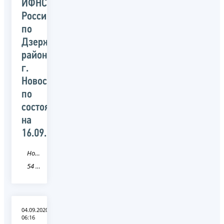
ИФНС
России
по
Дзержинскому
району
г.
Новосибирска
по
состоянию
на
16.09.2020
Новость
54 Новосибирская область
04.09.2020
06:16