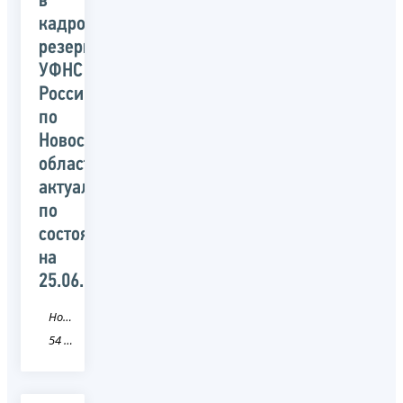
в
кадровом
резерве
УФНС
России
по
Новосибирской
области,
актуальный
по
состоянию
на
25.06.2020
Новость
54 Новосибирская область