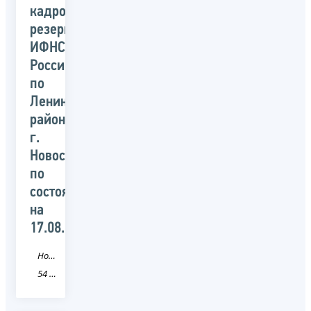
кадровый
резерв
ИФНС
России
по
Ленинскому
району
г.
Новосибирска,
по
состоянию
на
17.08.2020
Новость
54 Новосибирская область