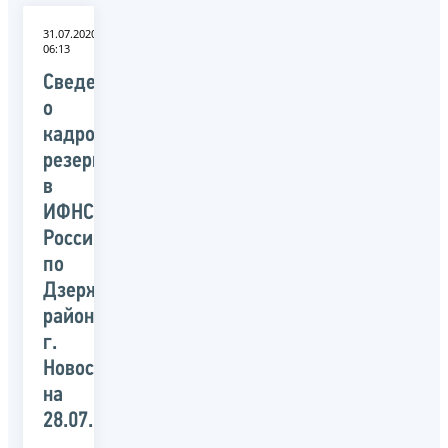
31.07.2020
06:13
Сведения
о
кадровом
резерве
в
ИФНС
России
по
Дзержинскому
району
г.
Новосибирска
на
28.07.2020