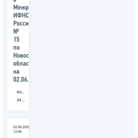
Межрайонной
ИФНС
России
№
15
по
Новосибирской
области
на
02.06.2020
Новость
54 Новосибирская область
02.06.2020
12:06