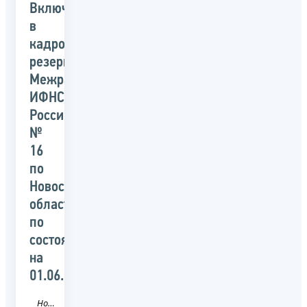
Включены
в
кадровый
резерв
Межрайонной
ИФНС
России
№
16
по
Новосибирской
области
по
состоянию
на
01.06.2020
Новость