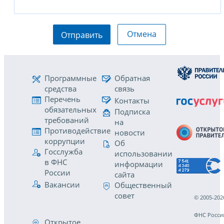
Отмена
Отправить
Программные
Обратная
средства
связь
Перечень
Контакты
обязательных
Подписка
требований
на
Противодействие
новости
коррупции
Об
Госслужба
использовании
в ФНС
информации
России
сайта
Вакансии
Общественный
совет
© 2005-202
ФНС Росси
Открытое