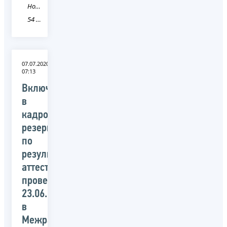
Новость
54 Новосибирская область
07.07.2020
07:13
Включены
в
кадровый
резерв
по
результатам
аттестации,
проведенной
23.06.2020
в
Межрайонной