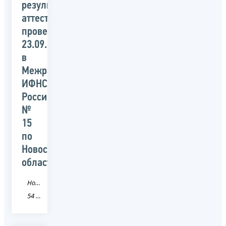
результатам
аттестации,
проведенной
23.09.2020
в
Межрайонной
ИФНС
России
№
15
по
Новосибирской
области
Новость
54 Новосибирская область