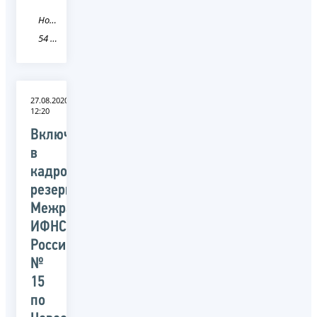
Новость
54 Новосибирская область
27.08.2020
12:20
Включены
в
кадровый
резерв
Межрайонной
ИФНС
России
№
15
по