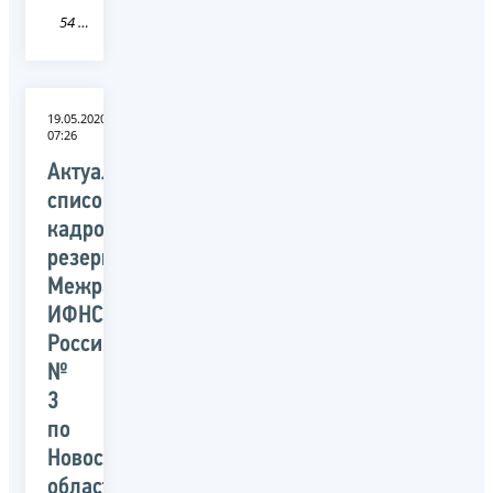
54 Новосибирская область
19.05.2020
07:26
Актуальный
список
кадрового
резерва
Межрайонной
ИФНС
России
№
3
по
Новосибирской
области