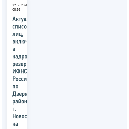
22.06.2020
08:56
Актуальный
список
лиц,
включенных
в
кадровый
резерв
ИФНС
России
по
Дзержинскому
району
г.
Новосибирска
на