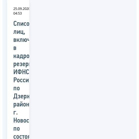
25.09.2020
04:53
Список
лиц,
включенных
в
кадровый
резерв
ИФНС
России
по
Дзержинскому
району
г.
Новосибирска,
по
состоянию