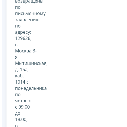
возвращены
по
письменному
заявлению
по
адресу:
129626,
г.
Москва,3-
я
Мытищинская,
д. 16а,
каб.
1014 с
понедельника
по
четверг
с 09.00
до
18.00;
в