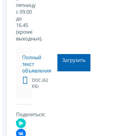
пятницу
с 09.00
до
16.45
(кроме
выходных).
Полный
Загрузить
текст
объявления
DOC (62
КБ)
Поделиться: