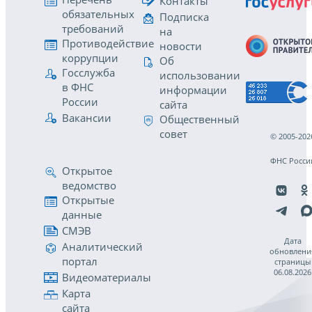
Контакты
обязательных
Подписка
требований
на
Противодействие
новости
коррупции
Об
Госслужба
использовании
в ФНС
информации
России
сайта
Вакансии
Общественный
совет
© 2005-202
ФНС Росси
Открытое
ведомство
Открытые
данные
СМЭВ
Дата
Аналитический
обновлени
портал
страницы
06.08.2026
Видеоматериалы
Карта
сайта