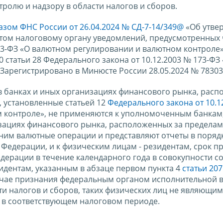
ролю и надзору в области налогов и сборов.
азом ФНС России от 26.04.2024 № СД-7-14/349@
«Об утве
том налоговому органу уведомлений, предусмотренных 
173-ФЗ «О валютном регулировании и валютном контроле»
статьи 28 Федерального закона от 10.12.2003 № 173-ФЗ
Зарегистрировано в Минюсте России 28.05.2024 № 78303
 в банках и иных организациях финансового рынка, рас
 установленные статьей 12
Федерального закона от 10.1
 контроле», не применяются к уполномоченным банкам
низациях финансового рынка, расположенных за предела
ним валютные операции и представляют отчеты в порядк
Федерации, и к физическим лицам - резидентам, срок п
дерации в течение календарного года в совокупности со
зидентам, указанным в абзаце первом пункта 4
статьи 207
лучае признания федеральным органом исполнительной в
и налогов и сборов, таких физических лиц не являющи
в соответствующем налоговом периоде.