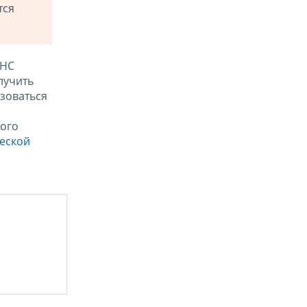
тся
ФНС
лучить
зоваться
ого
ческой