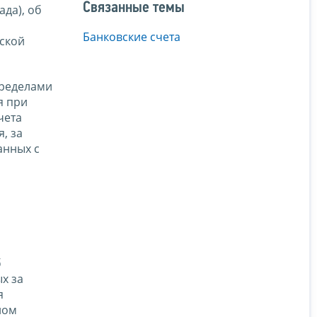
Связанные темы
да), об
Банковские счета
йской
пределами
я при
чета
, за
анных с
б
х за
я
ном