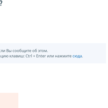
?
сли Вы сообщите об этом.
цию клавиш: Ctrl + Enter или нажмите
сюда
.