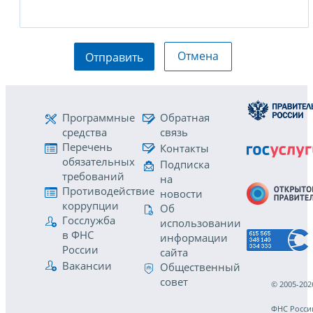
Отмена
Отправить
Программные
Обратная
средства
связь
Перечень
Контакты
обязательных
Подписка
требований
на
Противодействие
новости
коррупции
Об
Госслужба
использовании
в ФНС
информации
России
сайта
Вакансии
Общественный
совет
© 2005-202
ФНС Росси