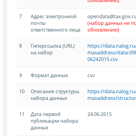
обновлению)
7
Адрес электронной
opendata@tax.gov.r
почты
(набор данных не 
ответственного лица
обновлению)
8
Гиперссылка (URL)
https://data.nalog.
на набор
masaddress/data-090
06242015.csv
9
Формат данных
csv
10
Описание структуры
https://data.nalog.
набора данных
masaddress/structur
11
Дата первой
24.06.2015
публикации набора
данных