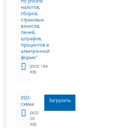
по уплате
налогов,
сборов,
страховых
взносов,
пеней,
штрафов,
процентов в
электронной
форме"
(DOC 184
KB)
XSD-
Загрузить
схема
(XSD
20
KB)