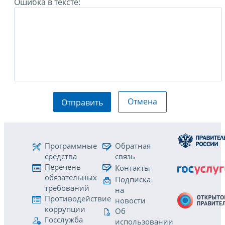
Ошибка в тексте:
Отмена
Отправить
Программные
Обратная
средства
связь
Перечень
Контакты
обязательных
Подписка
требований
на
Противодействие
новости
коррупции
Об
Госслужба
использовании