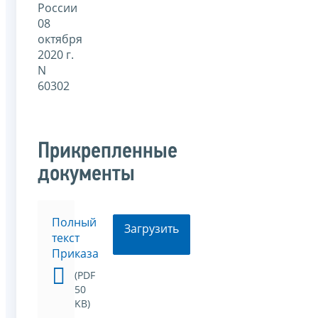
России
08
октября
2020 г.
N
60302
Прикрепленные
документы
Полный
Загрузить
текст
Приказа
(PDF
50
KB)