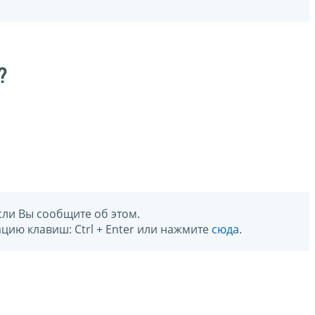
?
сли Вы сообщите об этом.
цию клавиш: Ctrl + Enter или нажмите
сюда
.