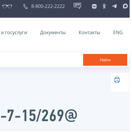
8-800-222-2222
и госуслуги
Документы
Контакты
ENG
Найти
Д-7-15/269@