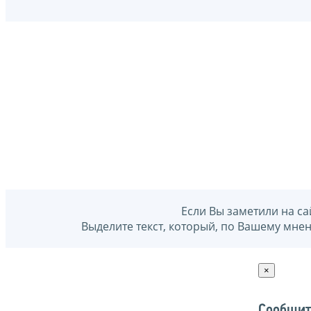
Если Вы заметили на са
Выделите текст, который, по Вашему мне
×
Сообщит