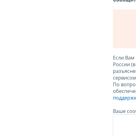
Если Вам
России (
разъясне
сервисо
По вопро
обеспече
поддержк
Ваше соо