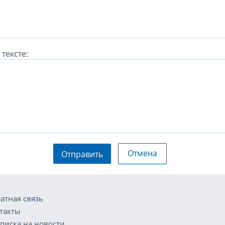
тексте:
Отмена
Отправить
атная связь
такты
писка на новости