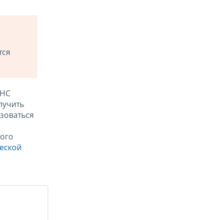
тся
ФНС
лучить
зоваться
ого
ческой