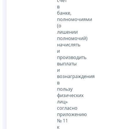
счет
в
банке,
полномочиями
(о
лишении
полномочий)
начислять
и
производить
выплаты
и
вознаграждения
в
пользу
физических
лиц»
согласно
приложению
№ 11
к