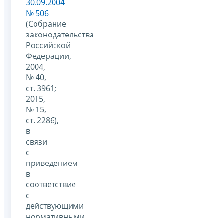
30.09.2004
№ 506
(Собрание
законодательства
Российской
Федерации,
2004,
№ 40,
ст. 3961;
2015,
№ 15,
ст. 2286),
в
связи
с
приведением
в
соответствие
с
действующими
нормативными