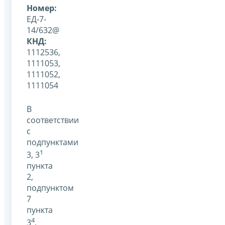
Номер:
ЕД-7-
14/632@
КНД:
1112536,
1111053,
1111052,
1111054
В
соответствии
с
подпунктами
1
3, 3
пункта
2,
подпунктом
7
пункта
4
3
,