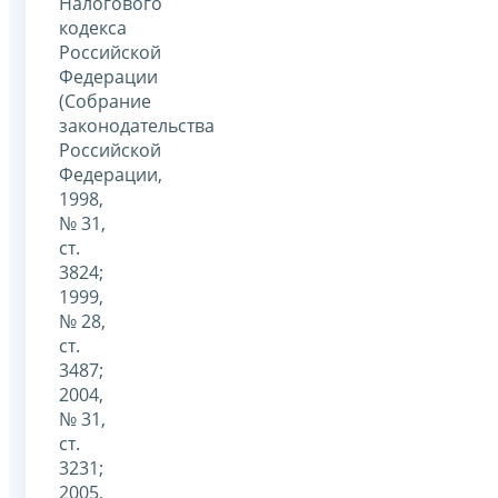
Налогового
кодекса
Российской
Федерации
(Собрание
законодательства
Российской
Федерации,
1998,
№ 31,
ст.
3824;
1999,
№ 28,
ст.
3487;
2004,
№ 31,
ст.
3231;
2005,