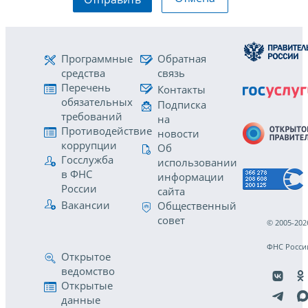
Программные
Обратная
средства
связь
Перечень
Контакты
обязательных
Подписка
требований
на
Противодействие
новости
коррупции
Об
Госслужба
использовании
в ФНС
информации
России
сайта
Вакансии
Общественный
совет
© 2005-202
ФНС Росси
Открытое
ведомство
Открытые
данные