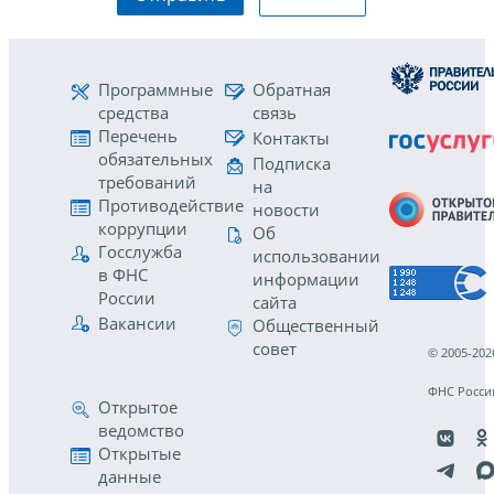
Программные
Обратная
средства
связь
Перечень
Контакты
обязательных
Подписка
требований
на
Противодействие
новости
коррупции
Об
Госслужба
использовании
в ФНС
информации
России
сайта
Вакансии
Общественный
совет
© 2005-202
ФНС Росси
Открытое
ведомство
Открытые
данные