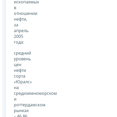
ископаемых
в
отношении
нефти,
за
апрель
2005
года:
средний
уровень
цен
нефти
сорта
«Юралс»
на
средиземноморском
и
роттердамском
рынках
– 46,86