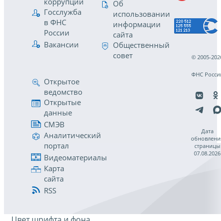
коррупции
Об
Госслужба
использовании
в ФНС
информации
России
сайта
Вакансии
Общественный
совет
© 2005-202
ФНС Росси
Открытое
ведомство
Открытые
данные
СМЭВ
Дата
Аналитический
обновлени
портал
страницы
07.08.2026
Видеоматериалы
Карта
сайта
RSS
Цвет шрифта и фона