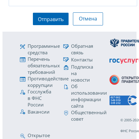
Отмена
Отправить
Программные
Обратная
средства
связь
Перечень
Контакты
обязательных
Подписка
требований
на
Противодействие
новости
коррупции
Об
Госслужба
использовании
в ФНС
информации
России
сайта
Вакансии
Общественный
совет
© 2005-202
ФНС Росси
Открытое