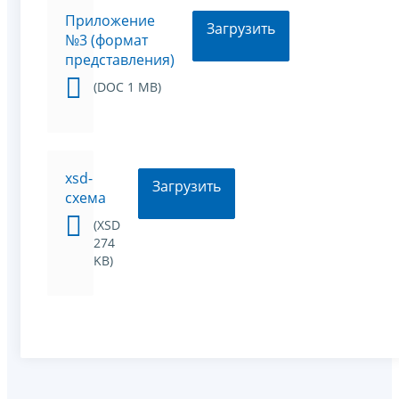
Приложение
Загрузить
№3 (формат
представления)
(DOC 1 MB)
xsd-
Загрузить
схема
(XSD
274
KB)