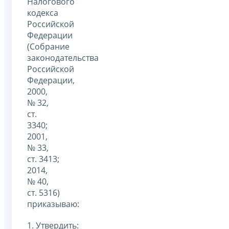
Налогового
кодекса
Российской
Федерации
(Собрание
законодательства
Российской
Федерации,
2000,
№ 32,
ст.
3340;
2001,
№ 33,
ст. 3413;
2014,
№ 40,
ст. 5316)
приказываю:
1. Утвердить: