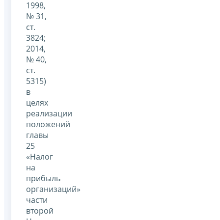
1998,
№ 31,
ст.
3824;
2014,
№ 40,
ст.
5315)
в
целях
реализации
положений
главы
25
«Налог
на
прибыль
организаций»
части
второй