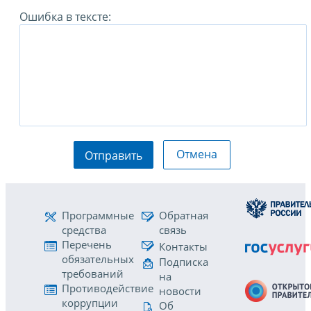
Ошибка в тексте:
Отмена
Отправить
Программные
Обратная
средства
связь
Перечень
Контакты
обязательных
Подписка
требований
на
Противодействие
новости
коррупции
Об