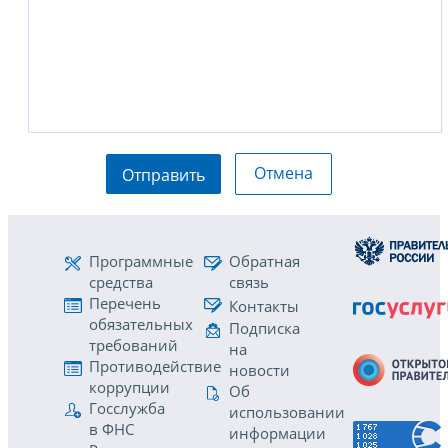
Отмена
Отправить
Программные
Обратная
средства
связь
Перечень
Контакты
обязательных
Подписка
требований
на
Противодействие
новости
коррупции
Об
Госслужба
использовании
в ФНС
информации