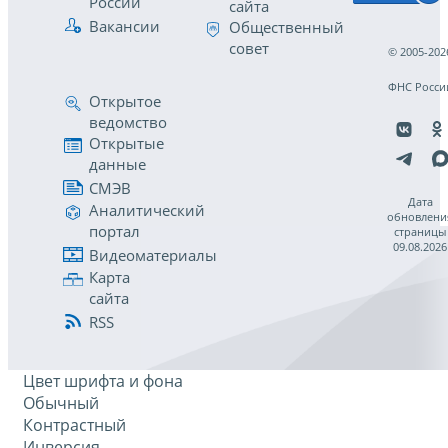
России
сайта
Вакансии
Общественный
совет
© 2005-202
ФНС Росси
Открытое
ведомство
Открытые
данные
СМЭВ
Дата
Аналитический
обновлени
портал
страницы
09.08.2026
Видеоматериалы
Карта
сайта
RSS
Цвет шрифта и фона
Обычный
Контрастный
Инверсия