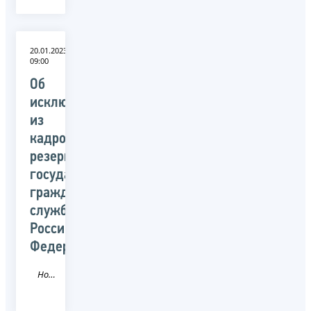
20.01.2023
09:00
Об
исключении
из
кадрового
резерва
государственной
гражданской
службы
Российской
Федерации
Новость