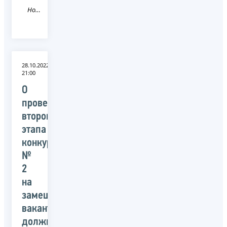
Новость
28.10.2022
21:00
О
проведении
второго
этапа
конкурса
№
2
на
замещение
вакантной
должности