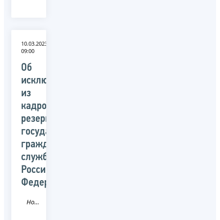
10.03.2023
09:00
Об
исключении
из
кадрового
резерва
государственной
гражданской
службы
Российской
Федерации
Новость