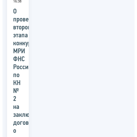
16:38
О
проведении
второго
этапа
конкурса
МРИ
ФНС
России
по
КН
№
2
на
заключение
договора
о