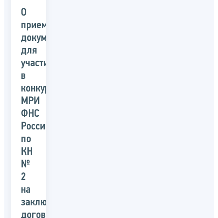
О
приеме
документов
для
участия
в
конкурсе
МРИ
ФНС
России
по
КН
№
2
на
заключение
договора