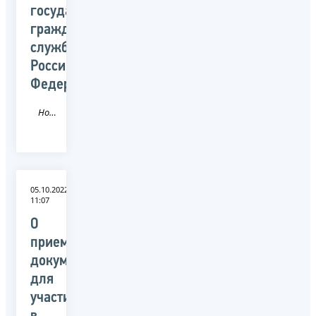
государственной
гражданской
службы
Российской
Федерации
Новость
05.10.2022
11:07
О
приеме
документов
для
участия