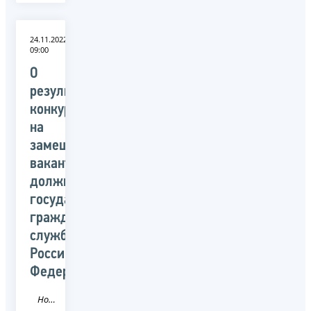
24.11.2022
09:00
О
результатах
конкурса
на
замещение
вакантных
должностей
государственной
гражданской
службы
Российской
Федерации
Новость