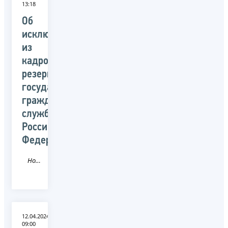
13:18
Об
исключении
из
кадрового
резерва
государственной
гражданской
службы
Российской
Федерации
Новость
12.04.2024
09:00