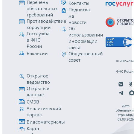
Перечень
Контакты
обязательных
Подписка
требований
на
Противодействие
новости
коррупции
Об
Госслужба
использовании
в ФНС
информации
России
сайта
Вакансии
Общественный
совет
© 2005-202
ФНС Росси
Открытое
ведомство
Открытые
данные
СМЭВ
Дата
Аналитический
обновлени
портал
страницы
09.08.2026
Видеоматериалы
Карта