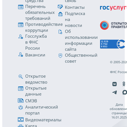
средства
связь
Перечень
Контакты
обязательных
Подписка
требований
на
Противодействие
новости
коррупции
Об
Госслужба
использовании
в ФНС
информации
России
сайта
Вакансии
Общественный
совет
© 2005-202
ФНС Росси
Открытое
ведомство
Открытые
данные
СМЭВ
Дата
Аналитический
обновлени
портал
страницы
16.01.2025
Видеоматериалы
Карта