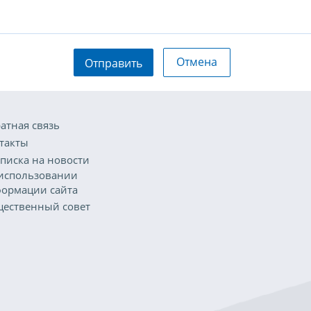
Отмена
Отправить
атная связь
такты
писка на новости
использовании
ормации сайта
ественный совет