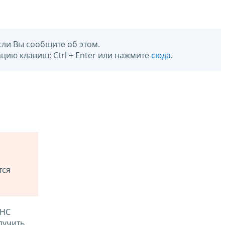
сли Вы сообщите об этом.
цию клавиш: Ctrl + Enter или нажмите
сюда
.
тся
ФНС
лучить