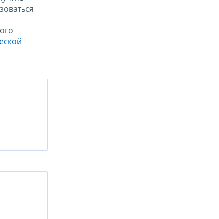
зоваться
ого
ческой