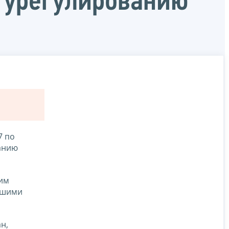
 урегулированию
7 по
анию
шим
вшими
н,