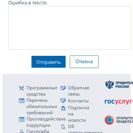
Ошибка в тексте:
Отмена
Отправить
Программные
Обратная
средства
связь
Перечень
Контакты
обязательных
Подписка
требований
на
Противодействие
новости
коррупции
Об
Госслужба
использовании