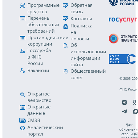
Программные
Обратная
средства
связь
Перечень
Контакты
обязательных
Подписка
требований
на
Противодействие
новости
коррупции
Об
Госслужба
использовании
в ФНС
информации
России
сайта
Вакансии
Общественный
совет
© 2005-202
ФНС Росси
Открытое
ведомство
Открытые
данные
СМЭВ
Дата
Аналитический
обновлени
портал
страницы