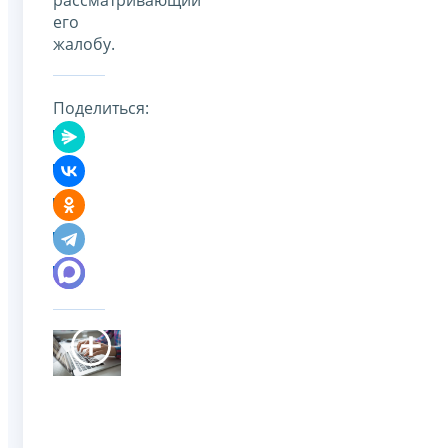
его
жалобу.
Поделиться: