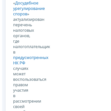
«
Досудебное
урегулирование
споров
»
актуализирован
перечень
налоговых
органов,
где
налогоплательщик
в
предусмотренных
НК РФ
случаях
может
воспользоваться
правом
участия
в
рассмотрении
своей