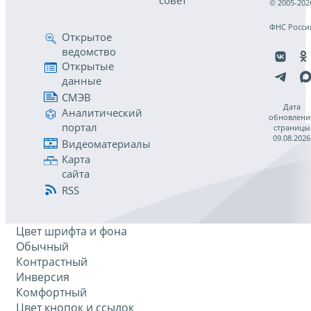
совет
© 2005-202
ФНС Росси
Открытое
ведомство
Открытые
данные
СМЭВ
Дата
Аналитический
обновлени
портал
страницы
09.08.2026
Видеоматериалы
Карта
сайта
RSS
Цвет шрифта и фона
Обычный
Контрастный
Инверсия
Комфортный
Цвет кнопок и ссылок