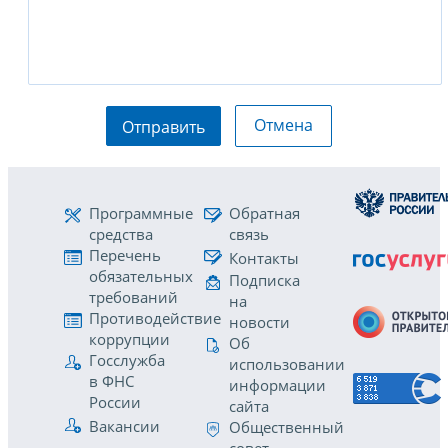
Отмена
Отправить
Программные
Обратная
средства
связь
Перечень
Контакты
обязательных
Подписка
требований
на
Противодействие
новости
коррупции
Об
Госслужба
использовании
в ФНС
информации
России
сайта
Вакансии
Общественный