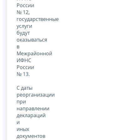
России
№ 12,
государственные
услуги
будут
оказываться
в
Межрайонной
ИФНС
России
№ 13.
С даты
реорганизации
при
направлении
деклараций
и
иных
документов