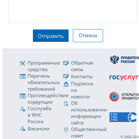
Отмена
Отправить
Программные
Обратная
средства
связь
Перечень
Контакты
обязательных
Подписка
требований
на
Противодействие
новости
коррупции
Об
Госслужба
использовании
в ФНС
информации
России
сайта
Вакансии
Общественный
совет
© 2005-202