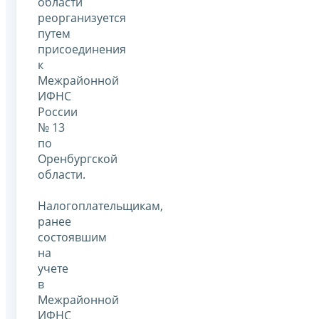
области
реорганизуется
путем
присоединения
к
Межрайонной
ИФНС
России
№ 13
по
Оренбургской
области.
Налогоплательщикам,
ранее
состоявшим
на
учете
в
Межрайонной
ИФНС