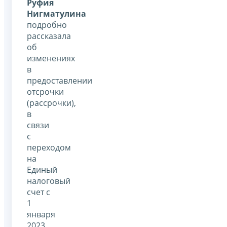
Руфия
Нигматулина
подробно
рассказала
об
изменениях
в
предоставлении
отсрочки
(рассрочки),
в
связи
с
переходом
на
Единый
налоговый
счет с
1
января
2023