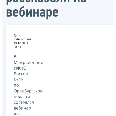
вебинаре
Дата
публикации:
19.12.2023
08:33
В
Межрайонной
ИФНС
России
№ 15
по
Оренбургской
области
состоялся
вебинар
для