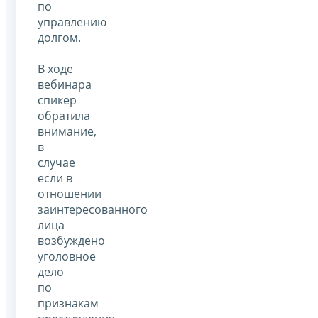
по
управлению
долгом.
В ходе
вебинара
спикер
обратила
внимание,
в
случае
если в
отношении
заинтересованного
лица
возбуждено
уголовное
дело
по
признакам