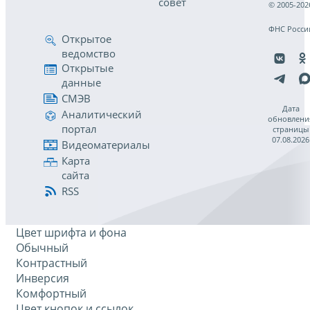
совет
© 2005-202
ФНС Росси
Открытое
ведомство
Открытые
данные
СМЭВ
Дата
Аналитический
обновлени
портал
страницы
07.08.2026
Видеоматериалы
Карта
сайта
RSS
Цвет шрифта и фона
Обычный
Контрастный
Инверсия
Комфортный
Цвет кнопок и ссылок