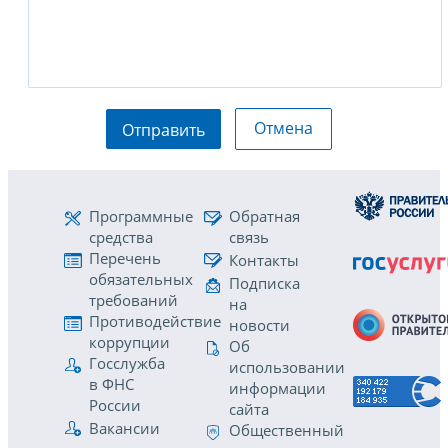
Отмена
Отправить
Программные
Обратная
средства
связь
Перечень
Контакты
обязательных
Подписка
требований
на
Противодействие
новости
коррупции
Об
Госслужба
использовании
в ФНС
информации
России
сайта
Вакансии
Общественный