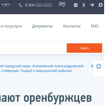
8-800-222-2222
и госуслуги
Документы
Контакты
ENG
Найти
й городской округ, Асекеевский, Александровский,
й, Северный, Тоцкий и Шарлыкский районы)
шают оренбуржцев