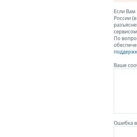
Если Вам
России (
разъясне
сервисо
По вопро
обеспече
поддержк
Ваше соо
Ошибка в 