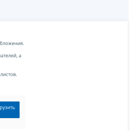
обложения.
ателей, а
листов.
рузить