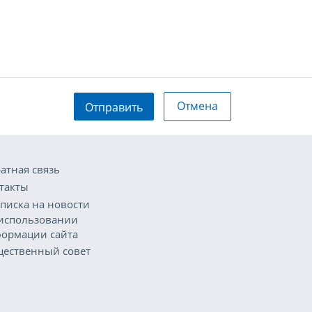
Отмена
Отправить
атная связь
такты
писка на новости
использовании
ормации сайта
ественный совет