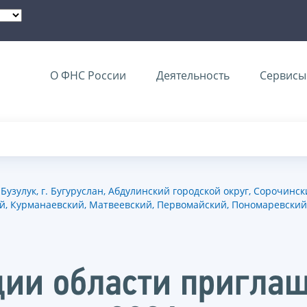
О ФНС России
Деятельность
Сервисы 
зулук, г. Бугуруслан, Абдулинский городской округ, Сорочински
кий, Курманаевский, Матвеевский, Первомайский, Пономаревски
ции области пригла