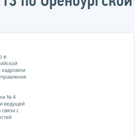
13 по Оренбургской
о в
сийской
о кадровом
Управления
ок № 4
ти ведущей
 связи с
остей