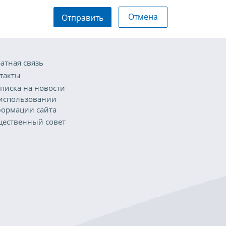
Отмена
Отправить
атная связь
такты
писка на новости
использовании
ормации сайта
ественный совет