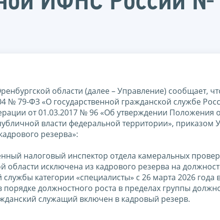
ной ИФНС России № 
енбургской области (далее – Управление) сообщает, чт
04 № 79-ФЗ «О государственной гражданской службе Рос
рации от 01.03.2017 № 96 «Об утверждении Положения 
публичной власти федеральной территории», приказом 
 кадрового резерва»:
енный налоговый инспектор отдела камеральных провер
 области исключена из кадрового резерва на должнос
службы категории «специалисты» c 26 марта 2026 года в
 порядке должностного роста в пределах группы должн
ажданский служащий включен в кадровый резерв.