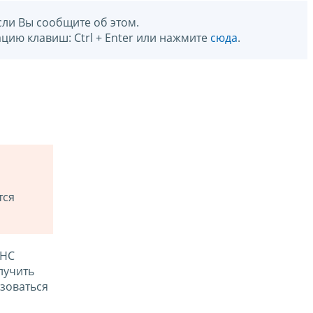
сли Вы сообщите об этом.
цию клавиш: Ctrl + Enter или нажмите
сюда
.
тся
ФНС
лучить
зоваться