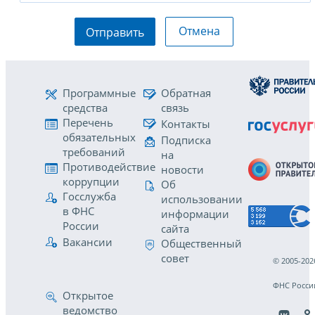
Отмена
Отправить
Программные
Обратная
средства
связь
Перечень
Контакты
обязательных
Подписка
требований
на
Противодействие
новости
коррупции
Об
Госслужба
использовании
в ФНС
информации
России
сайта
Вакансии
Общественный
совет
© 2005-202
ФНС Росси
Открытое
ведомство