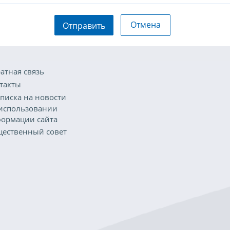
Отмена
Отправить
атная связь
такты
писка на новости
использовании
ормации сайта
ественный совет