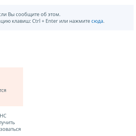
сли Вы сообщите об этом.
цию клавиш: Ctrl + Enter или нажмите
сюда
.
тся
ФНС
лучить
зоваться