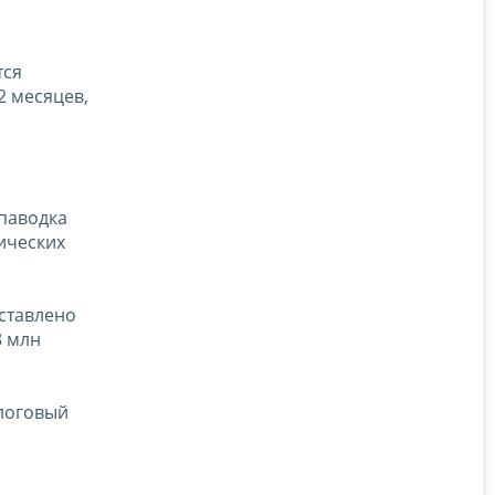
тся
2 месяцев,
 паводка
ических
ставлено
8 млн
алоговый