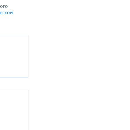
ого
ческой