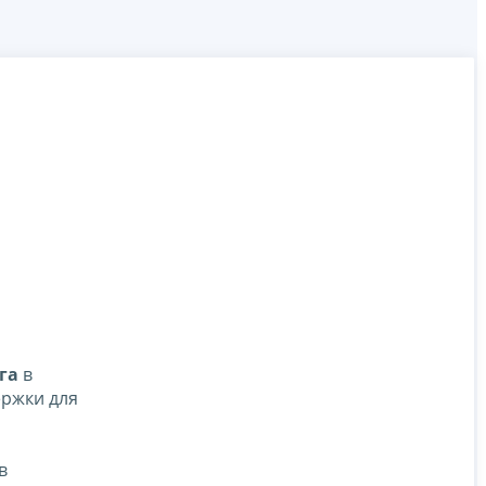
га
в
ержки для
в