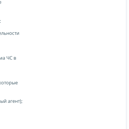
е
:
ельности
ма ЧС в
 которые
ый агент);