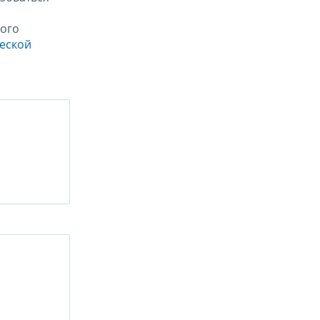
ого
ческой