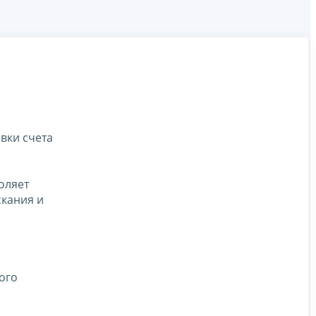
вки счета
оляет
скания и
,
ого