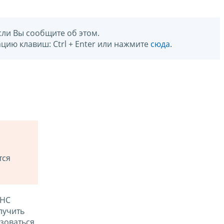
сли Вы сообщите об этом.
цию клавиш: Ctrl + Enter или нажмите
сюда
.
тся
ФНС
лучить
зоваться