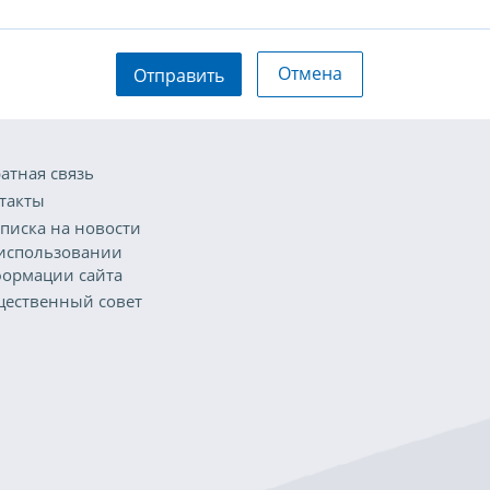
Отмена
Отправить
атная связь
такты
писка на новости
использовании
ормации сайта
ественный совет