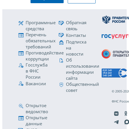
Программные
Обратная
средства
связь
Перечень
Контакты
обязательных
Подписка
требований
на
Противодействие
новости
коррупции
Об
Госслужба
использовании
в ФНС
информации
России
сайта
Вакансии
Общественный
совет
© 2005-202
ФНС Росси
Открытое
ведомство
Открытые
данные