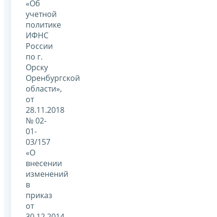
«Об
учетной
политике
ИФНС
России
по г.
Орску
Оренбургской
области»,
от
28.11.2018
№ 02-
01-
03/157
«О
внесении
изменений
в
приказ
от
30.12.2014