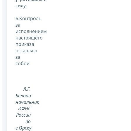
силу.
6.Контроль
за
исполнением
настоящего
приказа
оставляю
за
собой.
Л.Г.
Белова
начальник
ИФНС
России
по
г.Орску