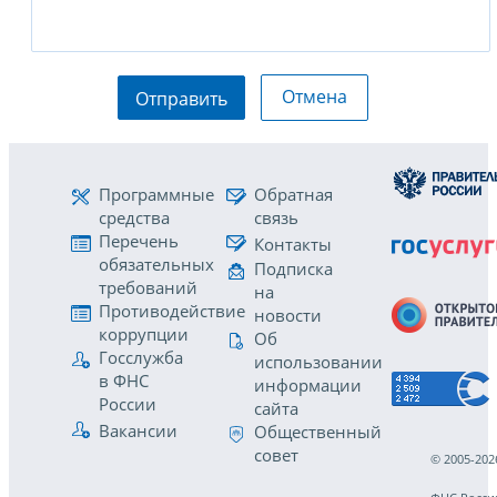
Отмена
Отправить
Программные
Обратная
средства
связь
Перечень
Контакты
обязательных
Подписка
требований
на
Противодействие
новости
коррупции
Об
Госслужба
использовании
в ФНС
информации
России
сайта
Вакансии
Общественный
совет
© 2005-202