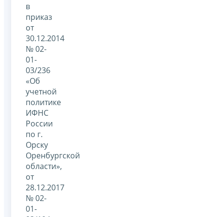
в
приказ
от
30.12.2014
№ 02-
01-
03/236
«Об
учетной
политике
ИФНС
России
по г.
Орску
Оренбургской
области»,
от
28.12.2017
№ 02-
01-