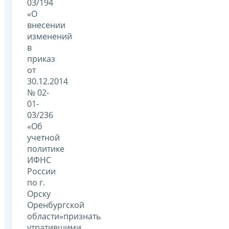
03/194
«О
внесении
изменений
в
приказ
от
30.12.2014
№ 02-
01-
03/236
«Об
учетной
политике
ИФНС
России
по г.
Орску
Оренбургской
области»признать
утратившими