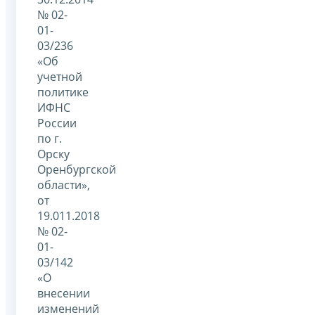
№ 02-
01-
03/236
«Об
учетной
политике
ИФНС
России
по г.
Орску
Оренбургской
области»,
от
19.011.2018
№ 02-
01-
03/142
«О
внесении
изменений