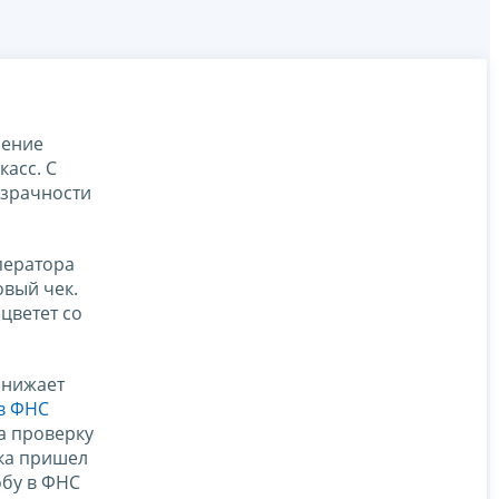
нение
касс. С
озрачности
ператора
овый чек.
цветет со
снижает
в ФНС
на проверку
ека пришел
обу в ФНС