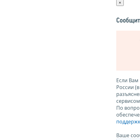
×
Сообщит
Если Вам
России (
разъясне
сервисо
По вопро
обеспече
поддержк
Ваше соо