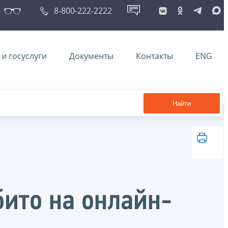
8-800-222-2222
и госуслуги
Документы
Контакты
ENG
Найти
бито на онлайн-