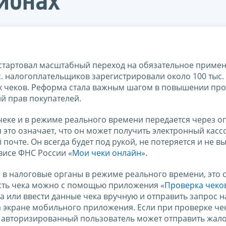
гионах
 стартовал масштабный переход на обязательное приме
с. налогоплательщиков зарегистрировали около 100 тыс. 
ых чеков. Реформа стала важным шагом в повышении пр
й прав покупателей.
чеке и в режиме реального времени передается через о
 это означает, что он может получить электронный касс
почте. Он всегда будет под рукой, не потеряется и не вы
висе ФНС России «
Мои чеки онлайн
».
 в налоговые органы в режиме реального времени, это 
ость чека можно с помощью приложения «
Проверка чеко
ка или ввести данные чека вручную и отправить запрос 
на экране мобильного приложения. Если при проверке ч
то авторизированный пользователь может отправить жал