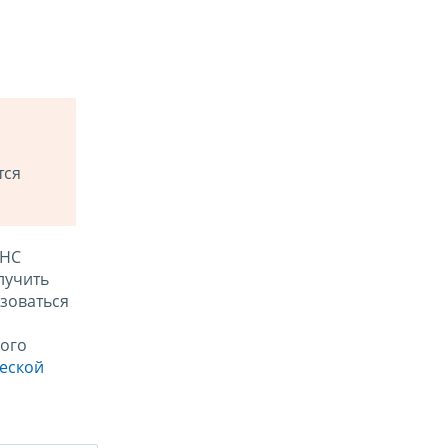
тся
ФНС
лучить
зоваться
ого
ческой