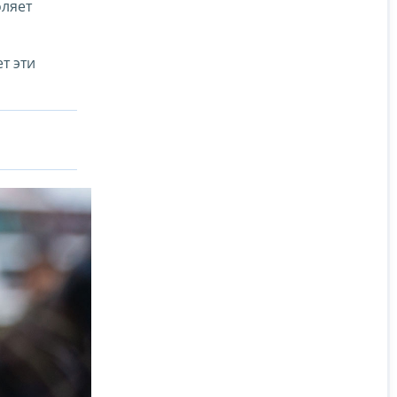
оляет
т эти