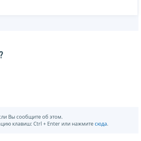
?
сли Вы сообщите об этом.
цию клавиш: Ctrl + Enter или нажмите
сюда
.