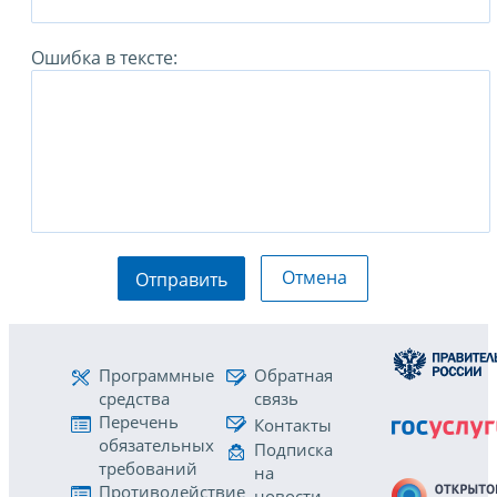
Ошибка в тексте:
Отмена
Отправить
Программные
Обратная
средства
связь
Перечень
Контакты
обязательных
Подписка
требований
на
Противодействие
новости