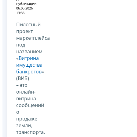
публикации:
06.05.2026
13:36
Пилотный
проект
маркетплейса
под
названием
«
Витрина
имущества
банкротов
»
(ВИБ)
– это
онлайн-
витрина
сообщений
о
продаже
земли,
транспорта,