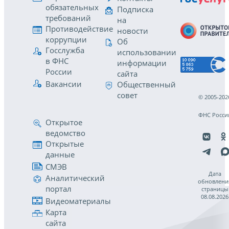
обязательных
Подписка
требований
на
Противодействие
новости
коррупции
Об
Госслужба
использовании
в ФНС
информации
России
сайта
Вакансии
Общественный
совет
© 2005-202
ФНС Росси
Открытое
ведомство
Открытые
данные
СМЭВ
Дата
Аналитический
обновлени
портал
страницы
08.08.2026
Видеоматериалы
Карта
сайта