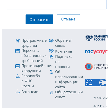
Отмена
Отправить
Программные
Обратная
средства
связь
Перечень
Контакты
обязательных
Подписка
требований
на
Противодействие
новости
коррупции
Об
Госслужба
использовании
в ФНС
информации
России
сайта
Вакансии
Общественный
совет
© 2005-202
ФНС Росси