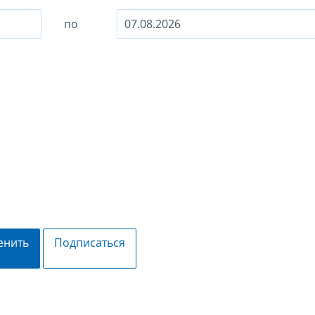
по
енить
Подписаться