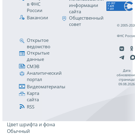
в ФНС
информации
России
сайта
Вакансии
Общественный
совет
© 2005-202
ФНС Росси
Открытое
ведомство
Открытые
данные
СМЭВ
Дата
Аналитический
обновлени
портал
страницы
09.08.2026
Видеоматериалы
Карта
сайта
RSS
Цвет шрифта и фона
Обычный