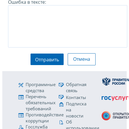
Ошибка в тексте:
Отмена
Отправить
Программные
Обратная
средства
связь
Перечень
Контакты
обязательных
Подписка
требований
на
Противодействие
новости
коррупции
Об
Госслужба
использовании