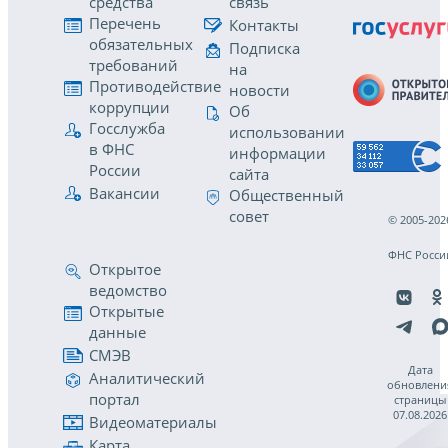
средства
связь
Перечень
Контакты
обязательных
Подписка
требований
на
Противодействие
новости
коррупции
Об
Госслужба
использовании
в ФНС
информации
России
сайта
Вакансии
Общественный
совет
© 2005-202
ФНС Росси
Открытое
ведомство
Открытые
данные
СМЭВ
Дата
Аналитический
обновлени
портал
страницы
07.08.2026
Видеоматериалы
Карта