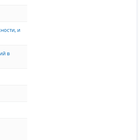
ности, и
ий в