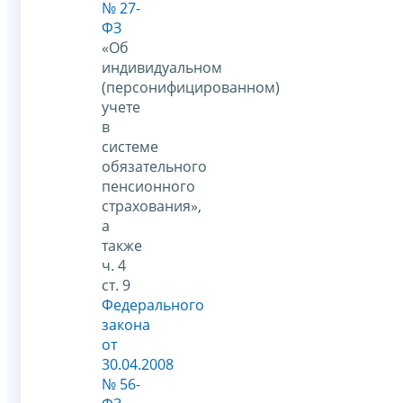
№ 27-
ФЗ
«Об
индивидуальном
(персонифицированном)
учете
в
системе
обязательного
пенсионного
страхования»,
а
также
ч. 4
ст. 9
Федерального
закона
от
30.04.2008
№ 56-