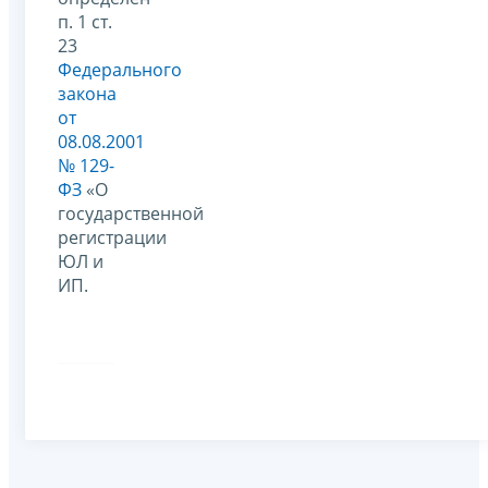
п. 1 ст.
23
Федерального
закона
от
08.08.2001
№ 129-
ФЗ
«О
государственной
регистрации
ЮЛ и
ИП.