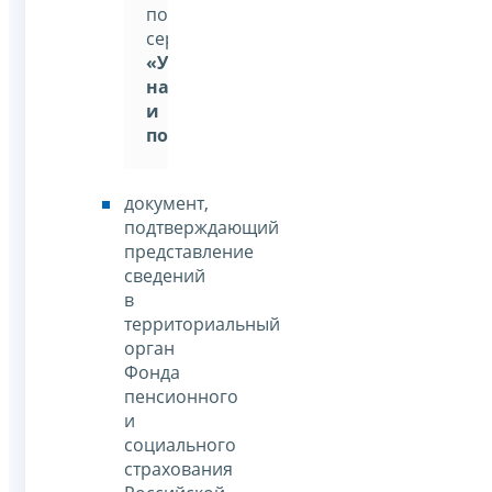
помощью
сервиса:
«Уплата
налогов
и
пошлин»
документ,
подтверждающий
представление
сведений
в
территориальный
орган
Фонда
пенсионного
и
социального
страхования