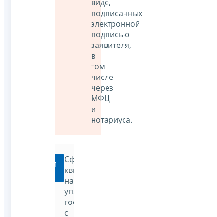
виде,
подписанных
электронной
подписью
заявителя,
в
том
числе
через
МФЦ
и
нотариуса.
Сформировать
Перейти
квитанцию
на
уплату
госпошлины
с